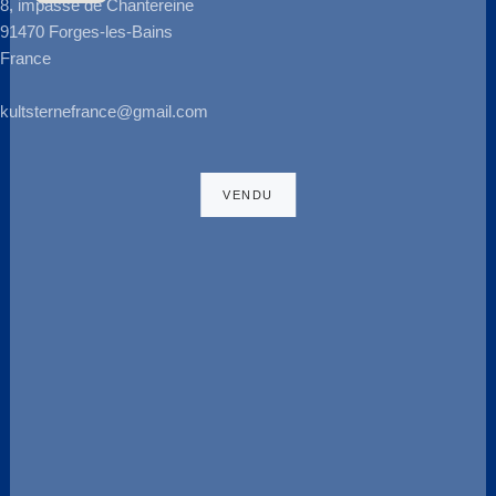
8, impasse de Chantereine
91470 Forges-les-Bains
France
kultsternefrance@gmail.com
190SL