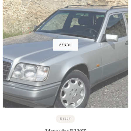
E320T