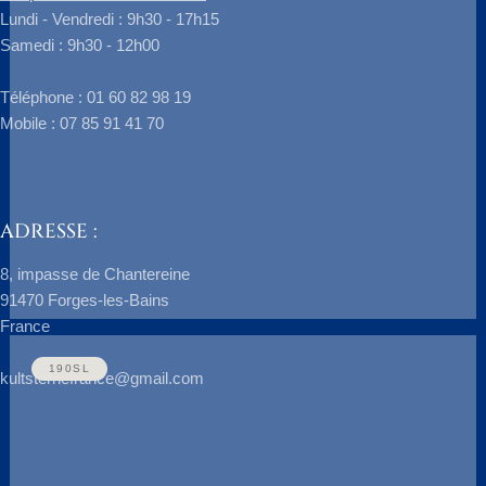
Lundi - Vendredi : 9h30 - 17h15
Samedi : 9h30 - 12h00
​Téléphone : 01 60 82 98 19
250SE
Mobile : 07 85 91 41 70
Mercedes 250SL
Marque : Mercedes Modèle :…
ADRESSE :
8, impasse de Chantereine
Découvrir ce véhicule
91470 Forges-les-Bains
France
190SL
kultsternefrance@gmail.com