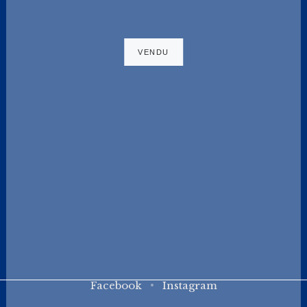
190SL
Mercedes 190SL
Marque : Mercedes Modèle :…
Facebook
Instagram